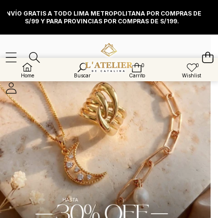
Saltar al contenido
ENVÍO GRATIS A TODO LIMA METROPOLITANA POR COMPRAS DE
S/99 Y PARA PROVINCIAS POR COMPRAS DE S/199.
0
0
0
Listas
artículos
de
Home
Buscar
Carrito
Wishlist
deseos