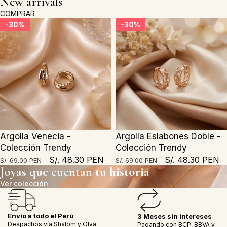
New arrivals
COMPRAR
Argolla
Argolla
30%
30%
30%
30%
Venecia
Eslabones
-
Doble
Colección
-
Trendy
Colección
Trendy
Argolla Venecia -
Argolla Eslabones Doble -
Colección Trendy
Colección Trendy
Precio
Precio
S/. 48.30 PEN
Precio
Precio
S/. 48.30 PEN
S/. 69.00 PEN
S/. 69.00 PEN
Joyas que cuentan tu historia
regular
en
regular
en
oferta
oferta
Ver colección
Envío a todo el Perú
3 Meses sin intereses
Despachos vía Shalom y Olva
Pagando con BCP, BBVA y