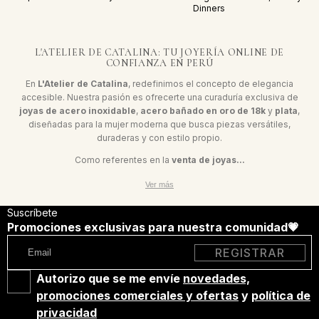
Dinners
L'ATELIER DE CATALINA: TU JOYERÍA ONLINE DE
CONFIANZA EN PERÚ
En
L'Atelier de Catalina
, redefinimos el concepto de elegancia
accesible. Nuestra pasión es ofrecerte una curaduría exclusiva de
joyas de acero inoxidable
,
acero bañado en oro de 18k
y
plata
,
diseñadas para la mujer moderna que busca piezas versátiles,
duraderas y con estilo propio.
Como referentes en la
venta de joyas...
Ver más
Suscríbete
Promociones exclusivas para nuestra comunidad💗
Email
REGISTRAR
Autorizo que se me envíe
novedades,
promociones comerciales y ofertas
y
política de
privacidad